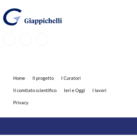
Home
Il progetto
I Curatori
Il comitato scientifico
Ieri e Oggi
I lavori
Privacy