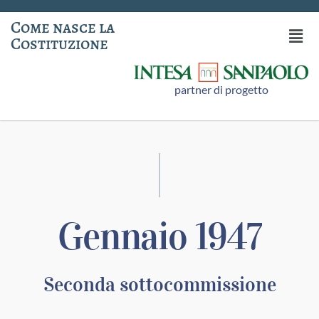
Come nasce la
Costituzione
partner di progetto
Gennaio 1947
Seconda sottocommissione