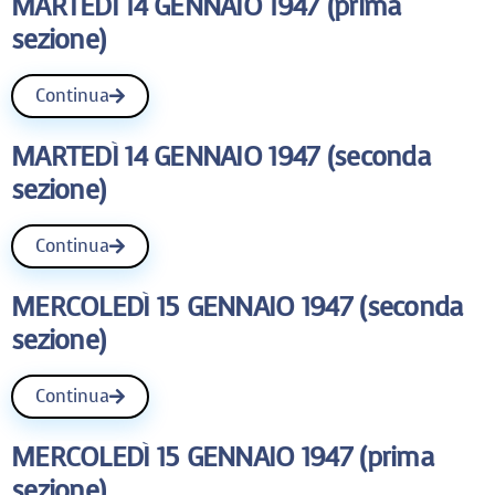
MARTEDÌ 14 GENNAIO 1947 (prima
sezione)
Continua
MARTEDÌ 14 GENNAIO 1947 (seconda
sezione)
Continua
MERCOLEDÌ 15 GENNAIO 1947 (seconda
sezione)
Continua
MERCOLEDÌ 15 GENNAIO 1947 (prima
sezione)