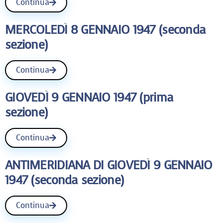
Continua
MERCOLEDÌ 8 GENNAIO 1947 (seconda
sezione)
Continua
GIOVEDÌ 9 GENNAIO 1947 (prima
sezione)
Continua
ANTIMERIDIANA DI GIOVEDÌ 9 GENNAIO
1947 (seconda sezione)
Continua