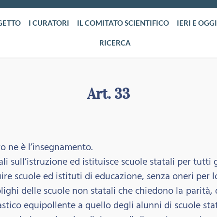
GETTO
I CURATORI
IL COMITATO SCIENTIFICO
IERI E OGGI
RICERCA
Art. 33
ero ne è l’insegnamento.
sull’istruzione ed istituisce scuole statali per tutti g
tuire scuole ed istituti di educazione, senza oneri per l
obblighi delle scuole non statali che chiedono la parità
stico equipollente a quello degli alunni di scuole stat