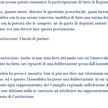
n avesse potuto consentire la partecipazione di tutte le Regioni,
, quanto meno, sfiorato la questione procedurale, quasi facend
emblea con la sua azione concreta, modifica di fatto una norma de
lo con la potestà che le compete, né da parte di deputati assenti
ato, era mio dovere fare questa precisazione.
stituzione.
Chiedo di parlare.
ostituzione.
Anche io non sono lieto del modo con cui l’onorevol
ente ha fatto, nei riguardi di una deliberazione presa dall’Assemb
Bordon ha preso è inesatta. Non si può ora dire: noi ritorniamo s
ne, ed è questo: l’Assemblea ha preso una deliberazione, la cui 
Aosta ogni rappresentante del Consiglio regionale nell’elezione d
 non abbiamo nulla in contrario ad attribuire un rappresentante 
testo di Costituzione.