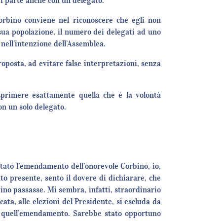
i parte anche con un delegato.
orbino conviene nel riconoscere che egli non
 sua popolazione, il numero dei delegati ad uno
 nell’intenzione dell’Assemblea.
oposta, ad evitare false interpretazioni, senza
esprimere esattamente quella che è la volontà
on un solo delegato.
tato l’emendamento dell’onorevole Corbino, io,
ato presente, sento il dovere di dichiarare, che
no passasse. Mi sembra, infatti, straordinario
ta, alle elezioni del Presidente, si escluda da
 a quell’emendamento. Sarebbe stato opportuno