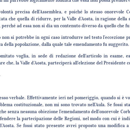
non mi parrebbe logicamente fondata che essa non possa prenderv
olontà precisa dell’Assemblea, e poiché lo stesso onorevole C
a che quella di ridurre, per la Valle d’Aosta, in ragione della
, perché ad essa non si dia un contenuto diverso da quello che fu
 non si potrebbe in ogni caso introdurre nel testo l’eccezione pr
 della popolazione, dalla quale tale emendamento fu suggerito.
omitato voglia, in sede di redazione dell’articolo in esame, 
re che, la Valle d’Aosta, parteciperà all’elezione del Presidente c
.
sso verbale. Effettivamente ieri nel pomeriggio, quando si è vo
blema costituzionale, non mi sono trovato nell’Aula. Se fossi st
che senza nessuna obiezione l’emendamento dell’onorevole Corbi
ndere la partecipazione delle Regioni, nel modo con cui è indica
 d’Aosta. Se fossi stato presente avrei proposto una modifica