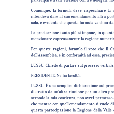
partecipare a tale elezione con tre delegati, 
Comunque, la formula deve rispecchiare la v
intendeva dare al suo emendamento altra portat
solo, è evidente che questa formula va chiarita
La precisazione tanto più si impone, in quanto
menzionare espressamente la ragione numerica
Per queste ragioni, formulo il voto che il C
dell’Assemblea, e in conformità ad essa, precisa
LUSSU. Chiedo di parlare sul processo verbale
PRESIDENTE. Ne ha facoltà.
LUSSU. È una semplice dichiarazione sul proce
distratto da un’altra riunione per un altro pro
secondo la mia coscienza, non avrei permesso 
che mentre con quell’emendamento si vuole dife
questa partecipazione la Regione della Valle