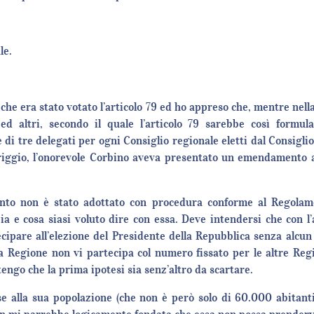
le.
che era stato votato l’articolo 79 ed ho appreso che, mentre nel
ed altri, secondo il quale l’articolo 79 sarebbe così formula
 di tre delegati per ogni Consiglio regionale eletti dal Consigli
riggio, l’onorevole Corbino aveva presentato un emendamento a
ento non è stato adottato con procedura conforme al Regolame
 e cosa siasi voluto dire con essa. Deve intendersi che con l’ar
ecipare all’elezione del Presidente della Repubblica senza alcun
 la Regione non vi partecipa col numero fissato per le altre Reg
engo che la prima ipotesi sia senz’altro da scartare.
ase alla sua popolazione (che non è però solo di 60.000 abitan