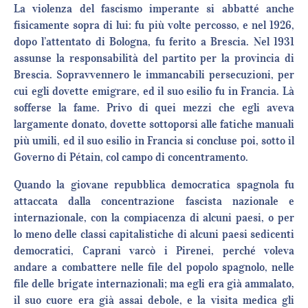
La violenza del fascismo imperante si abbatté anche
fisicamente sopra di lui: fu più volte percosso, e nel 1926,
dopo l’attentato di Bologna, fu ferito a Brescia. Nel 1931
assunse la responsabilità del partito per la provincia di
Brescia. Sopravvennero le immancabili persecuzioni, per
cui egli dovette emigrare, ed il suo esilio fu in Francia. Là
sofferse la fame. Privo di quei mezzi che egli aveva
largamente donato, dovette sottoporsi alle fatiche manuali
più umili, ed il suo esilio in Francia si concluse poi, sotto il
Governo di Pétain, col campo di concentramento.
Quando la giovane repubblica democratica spagnola fu
attaccata dalla concentrazione fascista nazionale e
internazionale, con la compiacenza di alcuni paesi, o per
lo meno delle classi capitalistiche di alcuni paesi sedicenti
democratici, Caprani varcò i Pirenei, perché voleva
andare a combattere nelle file del popolo spagnolo, nelle
file delle brigate internazionali; ma egli era già ammalato,
il suo cuore era già assai debole, e la visita medica gli