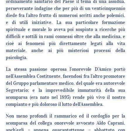
ordinamento sanitario del Paese il tema di una assidua,
perseverante indagine che per più di un venticinquennio
diede fra l’altro frutto di numerosi scritti anche polemici,
e di utili iniziative. La sua particolare formazione
spirituale e morale lo aveva poi sospinto a ricerche più
difficili e sottili in rami connessi oltre che alla medicina, e
cioè ai fenomeni più direttamente legati alla vita
materiale, anche ai più misteriosi processi della
psicologia.
La stessa passione operosa l’onorevole D’Amico portò
nell’Assemblea Costituente, facendosi fra l’altro promotore
del Gruppo parlamentare medico, del quale era autorevole
Segretario; e la imprevedibile immaturità della sua
scomparsa (era nato nel 1895) rende più vivo il nostro
compianto e più doloroso il lutto dell’Assemblea.
Non meno profondi il rammarico ed il cordoglio per la
scomparsa del collega onorevole avvocato Aldo Caprani,
anch’egli – appena quarantottenne – abbattuto con