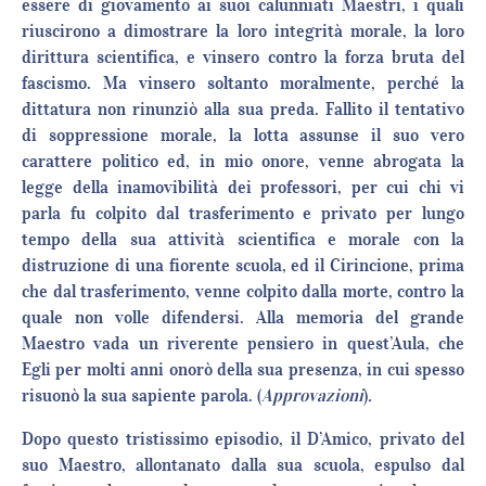
essere di giovamento ai suoi calunniati Maestri, i quali
riuscirono a dimostrare la loro integrità morale, la loro
dirittura scientifica, e vinsero contro la forza bruta del
fascismo. Ma vinsero soltanto moralmente, perché la
dittatura non rinunziò alla sua preda. Fallito il tentativo
di soppressione morale, la lotta assunse il suo vero
carattere politico ed, in mio onore, venne abrogata la
legge della inamovibilità dei professori, per cui chi vi
parla fu colpito dal trasferimento e privato per lungo
tempo della sua attività scientifica e morale con la
distruzione di una fiorente scuola, ed il Cirincione, prima
che dal trasferimento, venne colpito dalla morte, contro la
quale non volle difendersi. Alla memoria del grande
Maestro vada un riverente pensiero in quest’Aula, che
Egli per molti anni onorò della sua presenza, in cui spesso
risuonò la sua sapiente parola. (
Approvazioni
)
.
Dopo questo tristissimo episodio, il D’Amico, privato del
suo Maestro, allontanato dalla sua scuola, espulso dal