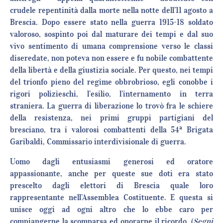
crudele repentinità dalla morte nella notte dell’11 agosto a
Brescia. Dopo essere stato nella guerra 1915-18 soldato
valoroso, sospinto poi dal maturare dei tempi e dal suo
vivo sentimento di umana comprensione verso le classi
diseredate, non poteva non essere e fu nobile combattente
della libertà e della giustizia sociale. Per questo, nei tempi
del trionfo pieno del regime obbrobrioso, egli conobbe i
rigori polizieschi, l’esilio, l’internamento in terra
straniera. La guerra di liberazione lo trovò fra le schiere
della resistenza, nei primi gruppi partigiani del
a
bresciano, tra i valorosi combattenti della 54
Brigata
Garibaldi, Commissario interdivisionale di guerra.
Uomo dagli entusiasmi generosi ed oratore
appassionante, anche per queste sue doti era stato
prescelto dagli elettori di Brescia quale loro
rappresentante nell’Assemblea Costituente. E questa si
unisce oggi ad ogni altro che lo ebbe caro per
compiangerne la scomparsa ed onorarne il ricordo. (
Segni