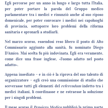
Egli percorse per un anno in lungo e largo tutta l’Italia,
per poter portare la parola del Gruppo medico
parlamentare tra i medici e rinunziò anche al suo riposo
domenicale, per poter convocare i medici nei capoluoghi
di provincia, sottoporre loro problemi della riforma
sanitaria e spronarli a studiarli.
Nel marzo scorso, essendosi reso libero il posto di Alto
Commissario aggiunto alla sanità, fu nominato Diego
D’Amico. Mai scelta fu più indovinata. Egli era veramente,
come dice una frase inglese, «l’uomo adatto nel posto
adatto».
Appena insediato – e in ciò è la riprova del suo talento di
organizzatore – egli creò una commissione di studio che
sceverasse tutti gli elementi del
referendum
indetto tra i
medici italiani, li coordinasse e ne estraesse la soluzione
per i singoli problemi.
Il mese scorso il
Pensiero Medico
pubblicò la prima parte