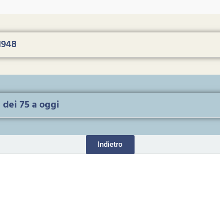
1948
dei 75 a oggi
Indietro