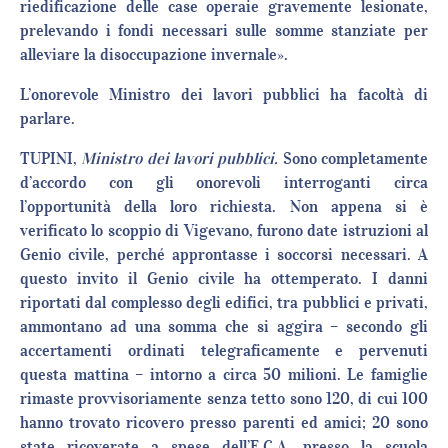
riedificazione delle case operaie gravemente lesionate,
prelevando i fondi necessari sulle somme stanziate per
alleviare la disoccupazione invernale».
L’onorevole Ministro dei lavori pubblici ha facoltà di
parlare.
TUPINI,
Ministro dei lavori pubblici.
Sono completamente
d’accordo con gli onorevoli interroganti circa
l’opportunità della loro richiesta. Non appena si è
verificato lo scoppio di Vigevano, furono date istruzioni al
Genio civile, perché approntasse i soccorsi necessari. A
questo invito il Genio civile ha ottemperato. I danni
riportati dal complesso degli edifici, tra pubblici e privati,
ammontano ad una somma che si aggira – secondo gli
accertamenti ordinati telegraficamente e pervenuti
questa mattina – intorno a circa 50 milioni. Le famiglie
rimaste provvisoriamente senza tetto sono 120, di cui 100
hanno trovato ricovero presso parenti ed amici; 20 sono
state ricoverate a spese dell’E.C.A. presso la scuola