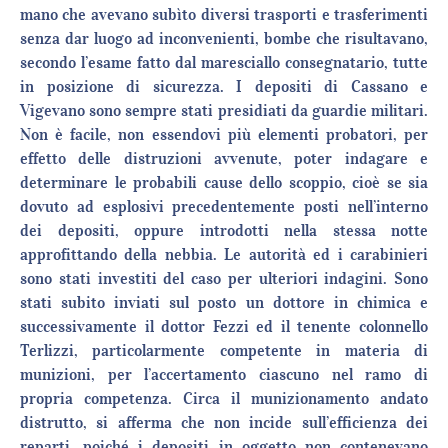
mano che avevano subìto diversi trasporti e trasferimenti
senza dar luogo ad inconvenienti, bombe che risultavano,
secondo l’esame fatto dal maresciallo consegnatario, tutte
in posizione di sicurezza. I depositi di Cassano e
Vigevano sono sempre stati presidiati da guardie militari.
Non è facile, non essendovi più elementi probatori, per
effetto delle distruzioni avvenute, poter indagare e
determinare le probabili cause dello scoppio, cioè se sia
dovuto ad esplosivi precedentemente posti nell’interno
dei depositi, oppure introdotti nella stessa notte
approfittando della nebbia. Le autorità ed i carabinieri
sono stati investiti del caso per ulteriori indagini. Sono
stati subito inviati sul posto un dottore in chimica e
successivamente il dottor Fezzi ed il tenente colonnello
Terlizzi, particolarmente competente in materia di
munizioni, per l’accertamento ciascuno nel ramo di
propria competenza. Circa il munizionamento andato
distrutto, si afferma che non incide sull’efficienza dei
reparti, poiché i depositi in oggetto non contenevano