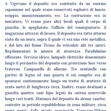
A Vigevano il deposito era costituito da un enorme
capannone nel quale erano conservati esplosivi di lancio,
scoppio, munizionamento, ecc. La costruzione era in
muratura. Vi erano pure altri locali quali il corpo di
guardia, lo spogliatoio, l’ufficio del consegnatario, il
magazzino attrezzi di lavoro. Il deposito era tutto attorno
cinto da un muro, sopra il quale vi era una rete metallica,
e dal lato del fiume Ticino da reticolati alti tre metri.
Regolamentari le misure di sicurezza. Parafulmine
efficiente. Servizio idrico, lampade elettriche disseminate
lungo il perimetro del deposito con proiezione luce verso
l’esterno. Campanello di allarme. Tre sentinelle con
garitte di legno ed una quarta il cui compito era di
spostarsi continuamente lungo un tratto di sentiero di
cento metri di lunghezza circa. Inoltre, erano destinati a
guardia quattro cani lupo legati da catena scorrevole
lungo vari tratti. Distanza del deposito da alcune casette,
costruite in periodo repubblichino in zona militare, circa
cento metri; dalla strada provinciale Vigevano-Milano