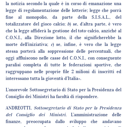
la notizia secondo la quale è in corso di emanazione una
legge di regolamentazione delle lotterie; legge che porrà
fine al monopolio, da parte della S.I.S.A.L., del
totalizzatore del gioco calcio;
b
) se, d’altra parte, è vero
che la legge affiderà la gestione del toto-calcio, anziché al
C.O.N.I., alla Direzione lotto, il che significherebbe la
morte dell’iniziativa;
c
) se, infine, è vero che la legge
stessa porterà alla soppressione delle percentuali, che
oggi affluiscono nelle casse del C.O.N.I., con conseguente
paralisi completa di tutte le federazioni sportive, che
raggruppano nelle proprie file 2 milioni di inscritti ed
interessano tutta la gioventù d’Italia».
L’onorevole Sottosegretario di Stato per la Presidenza del
Consiglio dei Ministri ha facoltà di rispondere.
ANDREOTTI,
Sottosegretario di Stato per la Presidenza
del Consiglio dei Ministri.
L’amministrazione delle
finanze, preoccupata dallo sviluppo che andavano