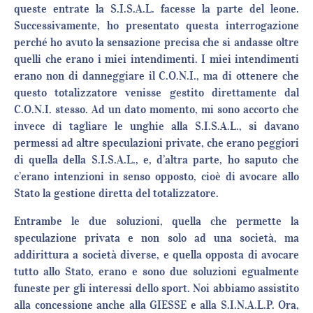
queste entrate la S.I.S.A.L. facesse la parte del leone.
Successivamente, ho presentato questa interrogazione
perché ho avuto la sensazione precisa che si andasse oltre
quelli che erano i miei intendimenti. I miei intendimenti
erano non di danneggiare il C.O.N.I., ma di ottenere che
questo totalizzatore venisse gestito direttamente dal
C.O.N.I. stesso. Ad un dato momento, mi sono accorto che
invece di tagliare le unghie alla S.I.S.A.L., si davano
permessi ad altre speculazioni private, che erano peggiori
di quella della S.I.S.A.L., e, d’altra parte, ho saputo che
c’erano intenzioni in senso opposto, cioè di avocare allo
Stato la gestione diretta del totalizzatore.
Entrambe le due soluzioni, quella che permette la
speculazione privata e non solo ad una società, ma
addirittura a società diverse, e quella opposta di avocare
tutto allo Stato, erano e sono due soluzioni egualmente
funeste per gli interessi dello sport. Noi abbiamo assistito
alla concessione anche alla GIESSE e alla S.I.N.A.L.P. Ora,