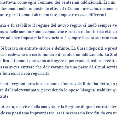
, metteva, come ogni Comune, dei centesimi addizionali. Era un 
dizionai i sulle imposte dirette, ed i Comuni avevano, insieme 
unte per i Comuni altre entrate, imposte e tasse differenti.
aria e fu stabilito il regime del nuovo regno, si andò sempre v
hiusa nelle sue funzioni economiche e sociali in limiti ristretti e 
re ad altre imposte: la Provincia si è sempre basata sui centesim
Si basava su entrate sicure e definite. La Cassa depositi e prestit
ocali cedevano un certo numero di centesimi addizionali. Lo Stat
 lira. I Comuni potevano attingere e potevano chiedere credito 
Cassa aveva entrate che derivavano da una parte di alcuni servizi
 e funzionava con regolarità.
e enti: regioni, province, comuni. L’onorevole Ruini ha detto, in 
re dall’indeterminato: prevedendo le spese bisogna stabilire qua
trate.
utorata, ma vive della sua vita; e la Regione di quali entrate de
desso possiamo improvvisare, sarà necessario fare fin da ora una