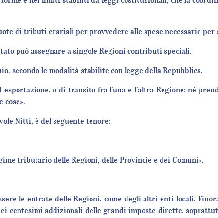
rme e nei limiti stabiliti da leggi costituzionali, che la coordin
quote di tributi erariali per provvedere alle spese necessarie per
tato può assegnare a singole Regioni contributi speciali.
, secondo le modalità stabilite con legge della Repubblica.
 esportazione, o di transito fra l’una e l’altra Regione; né pren
e cose».
le Nitti, è del seguente tenore:
egime tributario delle Regioni, delle Provincie e dei Comuni».
ere le entrate delle Regioni, come degli altri enti locali. Finor
i centesimi addizionali delle grandi imposte dirette, soprattut