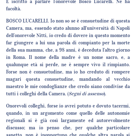
È iscritto a parlare l’onorevole Bosco Lucarelli. Ne ha
facoltà.
BOSCO LUCARELLI. Io non so se è consuetudine di questa
Camera, ma, essendo stato alunno all’università di Napoli
dell’onorevole Nitti, io credo di dovere in questo momento
far giungere a lui una parola di compianto per la morte
della sua mamma, che, a 98 anni, è deceduta l’altro giorno
in Roma. Il nome della madre è un nome sacro, e, a
qualunque età si perde, ne è sempre vivo il rimpianto.
Forse non è consuetudine, ma io ho creduto di rompere
magari questa consuetudine, mandando al vecchio
maestro le mie condoglianze che credo siano condivise da
tutti i colleghi della Camera. (
Segni di assenso
).
Onorevoli colleghi, forse io avrei potuto e dovuto tacermi,
quando, in un argomento come quello delle autonomie
regionali si è già così largamente ed autorevolmente
discusso; ma io penso che, per qualche particolare
aspetto, non è inopportuno che qualche altra parola si