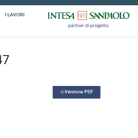
I LAVORI
partner di progetto
47
Versione PDF