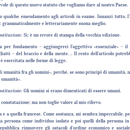
 tavole di questo nuovo statuto che vogliamo dare al nostro Paese.
to qualche emendamento agli articoli in esame. Innanzi tutto, l
e: grammaticalmente e letterariamente suona meglio.
ostituzione
. Sì; è un errore di stampa della vecchia edizione.
per fondamento – aggiungerei l’aggettivo «essenziale» – il la
ogliatti – del braccio e della mente… Il resto dell’articolo potr
è esercitata nelle forme di legge.
di umanità fra gli uomini», perché, se sono principî di umanità, 
i umanità».
ostituzione
. Gli uomini si erano dimenticati di essere umani.
onstatazione; ma non toglie valore al mio rilievo.
ssa e a quella francese. Come sostanza, mi sembra impeccabile, p
la persona come individuo isolato e poi quelli della persona in f
Repubblica rimuovere gli ostacoli d’ordine economico e sociale