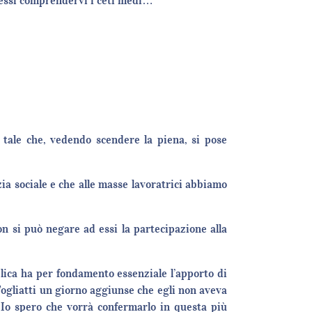
otessi comprendervi i ceti medi…
 tale che, vedendo scendere la piena, si pose
ia sociale e che alle masse lavoratrici abbiamo
.
on si può negare ad essi la partecipazione alla
blica ha per fondamento essenziale l’apporto di
 Togliatti un giorno aggiunse che egli non aveva
. Io spero che vorrà confermarlo in questa più