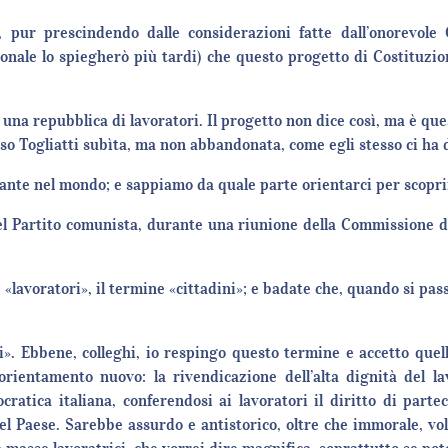
e, pur prescindendo dalle considerazioni fatte dall’onorevole
ionale lo spiegherò più tardi) che questo progetto di Costituzio
re una repubblica di lavoratori. Il progetto non dice così, ma è que
esso Togliatti subìta, ma non abbandonata, come egli stesso ci ha 
tante nel mondo; e sappiamo da quale parte orientarci per scopr
el Partito comunista, durante una riunione della Commissione dei
«lavoratori», il termine «cittadini»; e badate che, quando si pass
». Ebbene, colleghi, io respingo questo termine e accetto quell
orientamento nuovo: la rivendicazione dell’alta dignità del l
atica italiana, conferendosi ai lavoratori il diritto di parteci
del Paese. Sarebbe assurdo e antistorico, oltre che immorale, vo