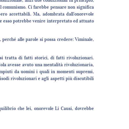
ndizionale, anzi due condizionali in principio,
al comunismo. Ci farebbe pensare non significa
bero accettabili. Ma, adombrata dall’onorevole
he esso potrebbe venire interpretato ed attuato
e, perché alle parole si possa credere: Viminale,
atta di fatti storici, di fatti rivoluzionari.
dola avesse avuto una mentalità rivoluzionaria,
compiuti da uomini i quali in momenti supremi,
odi rivoluzionari e agli aspetti più discutibili
ilibrio che lei, onorevole Li Causi, dovrebbe