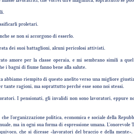
 masse lavoratrici, che vorrei dire magnifica, soprattutto se p
li.
ificarli proletari.
 anche se non si accorgono di esserlo.
a dei suoi battaglioni, alcuni pericolosi attivisti.
ato amore per la classe operaia, e mi sembrano simili a quel
e i bagni di fiume fanno bene alla salute.
ita abbiamo riempito di questo anelito verso una migliore giustiz
per tante ragioni, ma soprattutto perché esse sono noi stessi
oratori. I pensionati, gli invalidi non sono lavoratori, eppure n
i, che l’organizzazione politica, economica e sociale della Repub
o manuale, ma in ogni sua forma di espressione umana. L’onorevole
equivoco, che si dicesse «lavoratori del braccio e della mente»