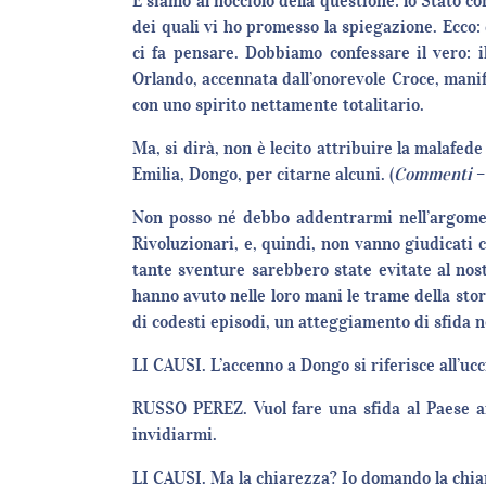
E siamo al nocciolo della questione: lo Stato 
dei quali vi ho promesso la spiegazione. Ecco
ci fa pensare. Dobbiamo confessare il vero: i
Orlando, accennata dall’onorevole Croce, manif
con uno spirito nettamente totalitario.
Ma, si dirà, non è lecito attribuire la malafede
Emilia, Dongo, per citarne alcuni. (
Commenti
–
Non posso né debbo addentrarmi nell’argomento
Rivoluzionari, e, quindi, non vanno giudicati 
tante sventure sarebbero state evitate al nos
hanno avuto nelle loro mani le trame della stor
di codesti episodi, un atteggiamento di sfida n
LI CAUSI. L’accenno a Dongo si riferisce all’uc
RUSSO PEREZ. Vuol fare una sfida al Paese an
invidiarmi.
LI CAUSI. Ma la chiarezza? Io domando la chiar