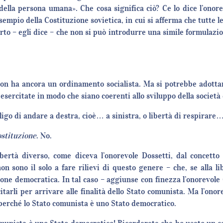
ella persona umana». Che cosa significa ciò? Ce lo dice l’onore
sempio della Costituzione sovietica, in cui si afferma che tutte l
certo – egli dice – che non si può introdurre una simile formulazio
n ha ancora un ordinamento socialista. Ma si potrebbe adottare
 esercitate in modo che siano coerenti allo sviluppo della società
ligo di andare a destra, cioè… a sinistra, o libertà di respirare
ostituzione
. No.
ertà diverso, come diceva l’onorevole Dossetti, dal concetto f
n sono il solo a fare rilievi di questo genere – che, se alla li
one democratica. In tal caso – aggiunse con finezza l’onorevole C
arli per arrivare alle finalità dello Stato comunista. Ma l’onor
 perché lo Stato comunista è uno Stato democratico.