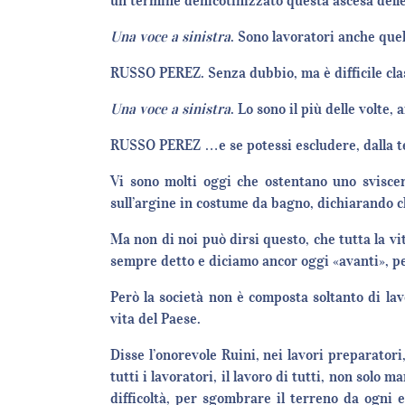
un termine denicotinizzato questa ascesa delle
Una voce a sinistra
. Sono lavoratori anche quel
RUSSO PEREZ. Senza dubbio, ma è difficile class
Una voce a sinistra
. Lo sono il più delle volte,
RUSSO PEREZ …e se potessi escludere, dalla test
Vi sono molti oggi che ostentano uno sviscer
sull’argine in costume da bagno, dichiarando ch
Ma non di noi può dirsi questo, che tutta la v
sempre detto e diciamo ancor oggi «avanti», 
Però la società non è composta soltanto di lav
vita del Paese.
Disse l’onorevole Ruini, nei lavori preparator
tutti i lavoratori, il lavoro di tutti, non sol
difficoltà, per sgombrare il terreno da ogni 