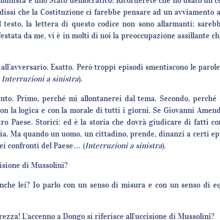
comunista è uno Stato democratico! Ricorderete che ho usato un co
: dissi che la Costituzione ci farebbe pensare ad un avviamento 
l testo, la lettera di questo codice non sono allarmanti; sareb
estata da me, vi è in molti di noi la preoccupazione assillante c
 all’avversario. Esatto. Però troppi episodi smentiscono le parol
Interruzioni a sinistra
).
. Primo, perché mi allontanerei dal tema. Secondo, perché si tr
con la logica e con la morale di tutti i giorni. Se Giovanni Amen
tro Paese. Storici: ed è la storia che dovrà giudicare di fatti 
ia. Ma quando un uomo, un cittadino, prende, dinanzi a certi epis
ei confronti del Paese… (
Interruzioni a sinistra
).
cisione di Mussolini?
che lei? Io parlo con un senso di misura e con un senso di equ
ezza! L’accenno a Dongo si riferisce all’uccisione di Mussolini?