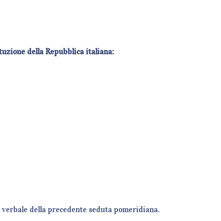
tuzione della Repubblica italiana:
erez
ni
esi
aolo
ni
ente
so verbale della precedente seduta pomeridiana.