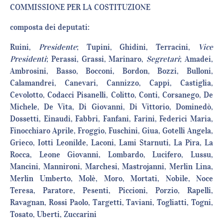
COMMISSIONE PER LA COSTITUZIONE
composta dei deputati:
Ruini,
Presidente
; Tupini, Ghidini, Terracini,
Vice
Presidenti
; Perassi, Grassi, Marinaro,
Segretari
; Amadei,
Ambrosini, Basso, Bocconi, Bordon, Bozzi, Bulloni,
Calamandrei, Canevari, Cannizzo, Cappi, Castiglia,
Cevolotto, Codacci Pisanelli, Colitto, Conti, Corsanego, De
Michele, De Vita, Di Giovanni, Di Vittorio, Dominedò,
Dossetti, Einaudi, Fabbri, Fanfani, Farini, Federici Maria,
Finocchiaro Aprile, Froggio, Fuschini, Giua, Gotelli Angela,
Grieco, Iotti Leonilde, Laconi, Lami Starnuti, La Pira, La
Rocca, Leone Giovanni, Lombardo, Lucifero, Lussu,
Mancini, Mannironi, Marchesi, Mastrojanni, Merlin Lina,
Merlin Umberto, Molè, Moro, Mortati, Nobile, Noce
Teresa, Paratore, Pesenti, Piccioni, Porzio, Rapelli,
Ravagnan, Rossi Paolo, Targetti, Taviani, Togliatti, Togni,
Tosato, Uberti, Zuccarini