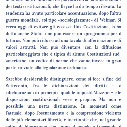
dei testi costituzionali, che Bryce ha da tempo rilevata. La
tendenza ha avuto particolare accentuazione, dopo l’altra
guerra mondiale, col tipo «sociologizzante» di Weimar. Si
cerca oggi di evitare gli eccessi. Una Costituzione, lo ha
detto anche Stalin, non può essere un «programma per il
futuro». Non può ridursi ad una tavola di affermazioni e di
valori astratti. Non può diventare, con la diffusione
particolareggiata che è tipica di alcune Costituzioni sud-
americane, un codice di norme che vanno invece in gran
parte rinviate alla legislazione ordinaria.
Sarebbe desiderabile distinguere, come si fece a fine del
Settecento, fra le dichiarazioni dei diritti – o
«dichiarazioni di principî», quali le impostò Mazzini – e le
disposizioni costituzionali vere e proprie. Ma non è
possibile una netta distinzione. In momenti come
l’attuale, dopo l’oscuramento e la compressione violenta
delle più elementari libertà, è inevitabile che, nel grande
soffio di liberazione che anima il popolo e trascende il