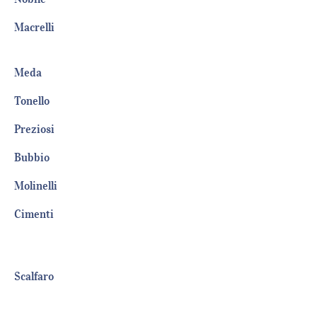
Macrelli
Med
Tonell
Prezios
Bubbi
Molinell
Cimenti
Scalfaro