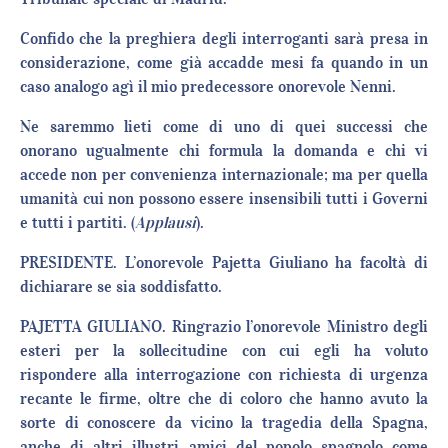
Confido che la preghiera degli interroganti sarà presa in
considerazione, come già accadde mesi fa quando in un
caso analogo agì il mio predecessore onorevole Nenni.
Ne saremmo lieti come di uno di quei successi che
onorano ugualmente chi formula la domanda e chi vi
accede non per convenienza internazionale; ma per quella
umanità cui non possono essere insensibili tutti i Governi
e tutti i partiti. (
Applausi
).
PRESIDENTE. L’onorevole Pajetta Giuliano ha facoltà di
dichiarare se sia soddisfatto.
PAJETTA GIULIANO. Ringrazio l’onorevole Ministro degli
esteri per la sollecitudine con cui egli ha voluto
rispondere alla interrogazione con richiesta di urgenza
recante le firme, oltre che di coloro che hanno avuto la
sorte di conoscere da vicino la tragedia della Spagna,
anche di altri illustri amici del popolo spagnolo come