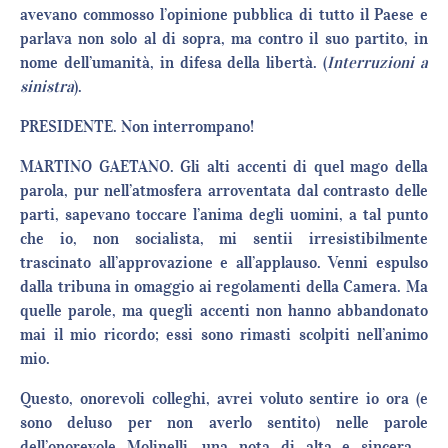
avevano commosso l’opinione pubblica di tutto il Paese e
parlava non solo al di sopra, ma contro il suo partito, in
nome dell’umanità, in difesa della libertà. (
Interruzioni a
sinistra
).
PRESIDENTE. Non interrompano!
MARTINO GAETANO. Gli alti accenti di quel mago della
parola, pur nell’atmosfera arroventata dal contrasto delle
parti, sapevano toccare l’anima degli uomini, a tal punto
che io, non socialista, mi sentii irresistibilmente
trascinato all’approvazione e all’applauso. Venni espulso
dalla tribuna in omaggio ai regolamenti della Camera. Ma
quelle parole, ma quegli accenti non hanno abbandonato
mai il mio ricordo; essi sono rimasti scolpiti nell’animo
mio.
Questo, onorevoli colleghi, avrei voluto sentire io ora (e
sono deluso per non averlo sentito) nelle parole
dell’onorevole Molinelli, una nota di alta e sincera…