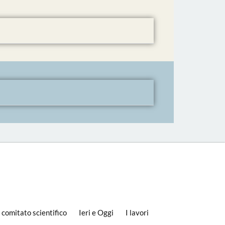
l comitato scientifico
Ieri e Oggi
I lavori