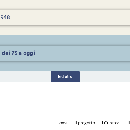
1948
dei 75 a oggi
Indietro
Home
Il progetto
I Curatori
I