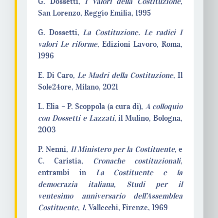
G. Dossetti,
I valori della Costituzione
,
San Lorenzo, Reggio Emilia, 1995
G. Dossetti,
La Costituzione. Le radici I
valori Le riforme
, Edizioni Lavoro, Roma,
1996
E. Di Caro,
Le Madri della Costituzione
, Il
Sole24ore, Milano, 2021
L. Elia – P. Scoppola (a cura di),
A colloquio
con Dossetti e Lazzati
, il Mulino, Bologna,
2003
P. Nenni,
Il Ministero per la Costituente
, e
C. Caristia,
Cronache costituzionali
,
entrambi in
La Costituente e la
democrazia italiana, Studi per il
ventesimo anniversario dell’Assemblea
Costituente, 1
, Vallecchi, Firenze, 1969