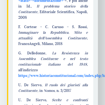
+stato+-+documentazione+-
+, e poi anche
in Id.,
Il problema storico della
Costituente
, Editoriale Scientifica, Napoli,
2008
F. Cortese – C. Caruso – S. Rossi,
Immaginare la Repubblica. Mito e
attualità dell’Assemblea Costituente
,
FrancoAngeli, Milano, 2018
G. Delledonne,
La Resistenza in
Assemblea Costituene e nel testo
costituzionale italiano del 1948
,
all’indirizzo
https://www.historiaconstitucional.com/index.php/hi
U. De Siervo,
Il ruolo dei giuristi alla
Costituente
, in
Nomos
, n. 3/2017
U. De Siervo,
Scelte e confronti