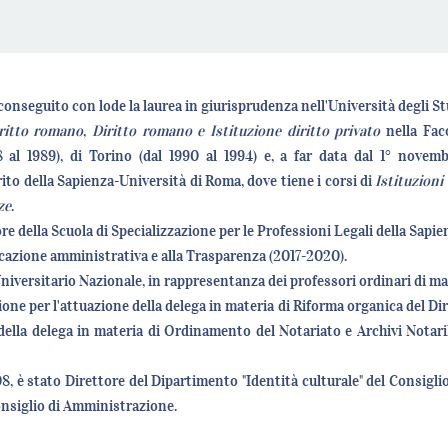
 conseguito con lode la laurea in giurisprudenza nell'Università degli Stu
iritto romano
,
Diritto romano e Istituzione diritto privato
nella Faco
78 al 1989), di Torino (dal 1990 al 1994) e, a far data dal 1° novem
to della Sapienza-Università di Roma, dove tiene i corsi di
Istituzioni
ze
.
re della Scuola di Specializzazione per le Professioni Legali della Sapi
icazione amministrativa e alla Trasparenza (2017-2020).
iversitario Nazionale, in rappresentanza dei professori ordinari di mat
e per l'attuazione della delega in materia di Riforma organica del Dir
lla delega in materia di Ordinamento del Notariato e Archivi Notarili (
8, è stato Direttore del Dipartimento "Identità culturale" del Consiglio
onsiglio di Amministrazione.